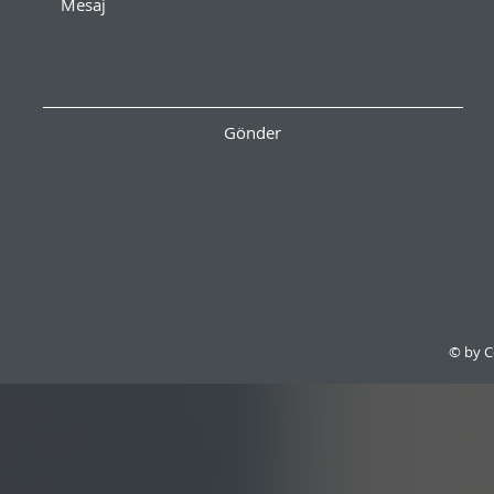
Gönder
© by C